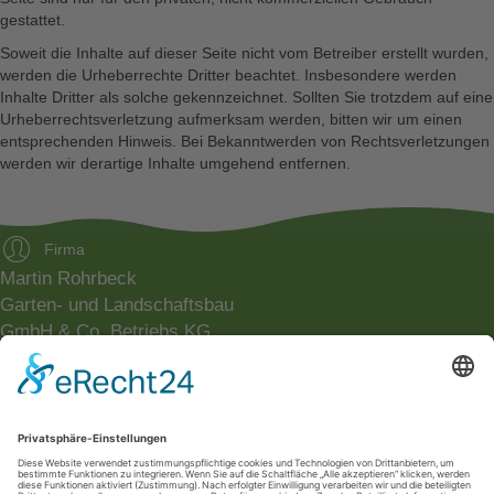
gestattet.
Soweit die Inhalte auf dieser Seite nicht vom Betreiber erstellt wurden,
werden die Urheberrechte Dritter beachtet. Insbesondere werden
Inhalte Dritter als solche gekennzeichnet. Sollten Sie trotzdem auf eine
Urheberrechtsverletzung aufmerksam werden, bitten wir um einen
entsprechenden Hinweis. Bei Bekanntwerden von Rechtsverletzungen
werden wir derartige Inhalte umgehend entfernen.
Firma
Martin Rohrbeck
Garten- und Landschaftsbau
GmbH & Co. Betriebs KG
Adresse
Charlottenstr. 65
12247 Berlin
info@rohrbeck-galabau.de
Tel/Fax